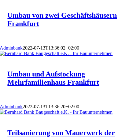
Umbau von zwei Geschäftshäusern
Frankfurt
Adminbank
2022-07-13T13:36:02+02:00
Umbau und Aufstockung
Mehrfamilienhaus Frankfurt
Adminbank
2022-07-13T13:36:20+02:00
Teilsanierung von Mauerwerk der