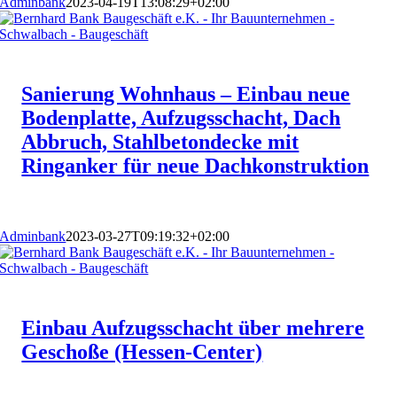
Adminbank
2023-04-19T13:08:29+02:00
Sanierung Wohnhaus – Einbau neue
Bodenplatte, Aufzugsschacht, Dach
Abbruch, Stahlbetondecke mit
Ringanker für neue Dachkonstruktion
Adminbank
2023-03-27T09:19:32+02:00
Einbau Aufzugsschacht über mehrere
Geschoße (Hessen-Center)