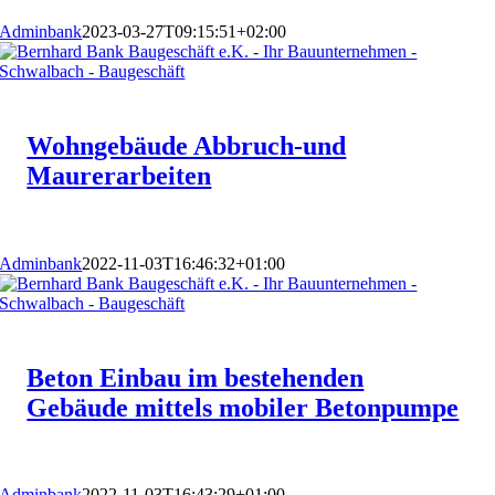
Adminbank
2023-03-27T09:15:51+02:00
Wohngebäude Abbruch-und
Maurerarbeiten
Adminbank
2022-11-03T16:46:32+01:00
Beton Einbau im bestehenden
Gebäude mittels mobiler Betonpumpe
Adminbank
2022-11-03T16:43:29+01:00