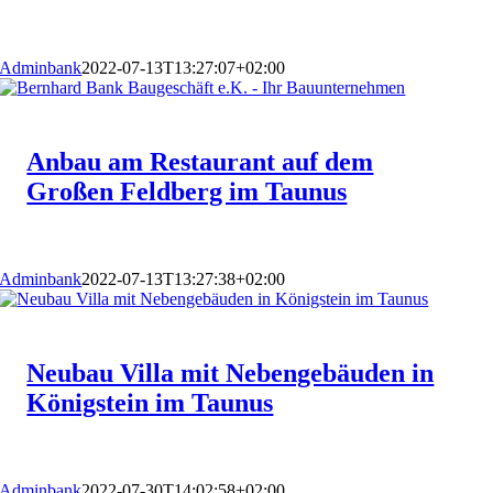
Adminbank
2022-07-13T13:27:07+02:00
Anbau am Restaurant auf dem
Großen Feldberg im Taunus
Adminbank
2022-07-13T13:27:38+02:00
Neubau Villa mit Nebengebäuden in
Königstein im Taunus
Adminbank
2022-07-30T14:02:58+02:00