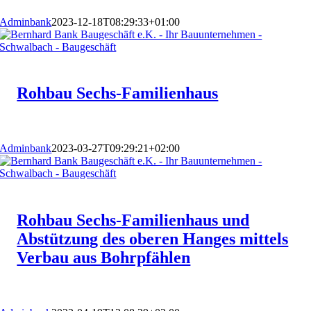
Adminbank
2023-12-18T08:29:33+01:00
Rohbau Sechs-Familienhaus
Adminbank
2023-03-27T09:29:21+02:00
Rohbau Sechs-Familienhaus und
Abstützung des oberen Hanges mittels
Verbau aus Bohrpfählen