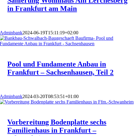
Sanierung Wohnhaus Am Lerchesberg
in Frankfurt am Main
Adminbank
2024-06-19T15:11:19+02:00
Pool und Fundamente Anbau in
Frankfurt – Sachsenhausen, Teil 2
Adminbank
2024-03-20T08:53:51+01:00
Vorbereitung Bodenplatte sechs
Familienhaus in Frankfurt –