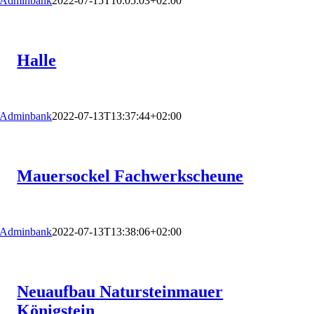
Adminbank
2022-07-15T10:05:03+02:00
Halle
Adminbank
2022-07-13T13:37:44+02:00
Mauersockel Fachwerkscheune
Adminbank
2022-07-13T13:38:06+02:00
Neuaufbau Natursteinmauer
Königstein