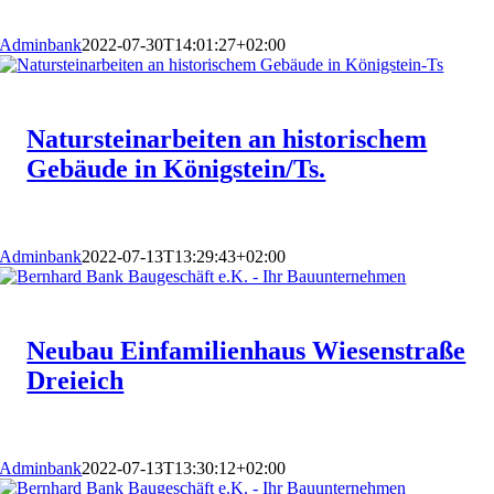
Adminbank
2022-07-30T14:01:27+02:00
Natursteinarbeiten an historischem
Gebäude in Königstein/Ts.
Adminbank
2022-07-13T13:29:43+02:00
Neubau Einfamilienhaus Wiesenstraße
Dreieich
Adminbank
2022-07-13T13:30:12+02:00