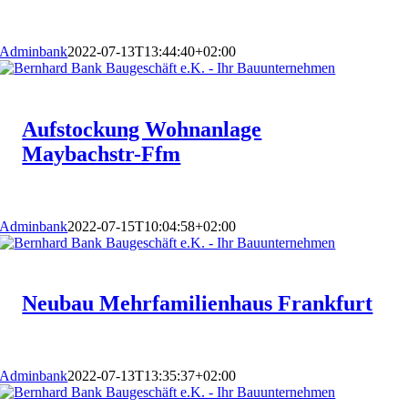
Adminbank
2022-07-13T13:44:40+02:00
Aufstockung Wohnanlage
Maybachstr-Ffm
Adminbank
2022-07-15T10:04:58+02:00
Neubau Mehrfamilienhaus Frankfurt
Adminbank
2022-07-13T13:35:37+02:00