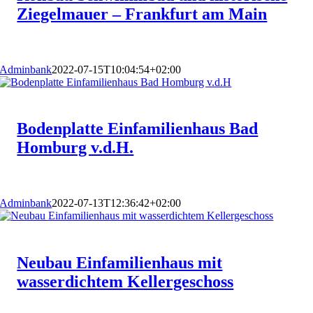
Ziegelmauer – Frankfurt am Main
Adminbank
2022-07-15T10:04:54+02:00
Bodenplatte Einfamilienhaus Bad
Homburg v.d.H.
Adminbank
2022-07-13T12:36:42+02:00
Neubau Einfamilienhaus mit
wasserdichtem Kellergeschoss