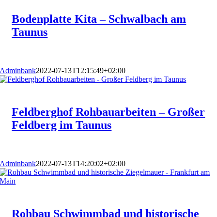
Bodenplatte Kita – Schwalbach am
Taunus
Adminbank
2022-07-13T12:15:49+02:00
Feldberghof Rohbauarbeiten – Großer
Feldberg im Taunus
Adminbank
2022-07-13T14:20:02+02:00
Rohbau Schwimmbad und historische