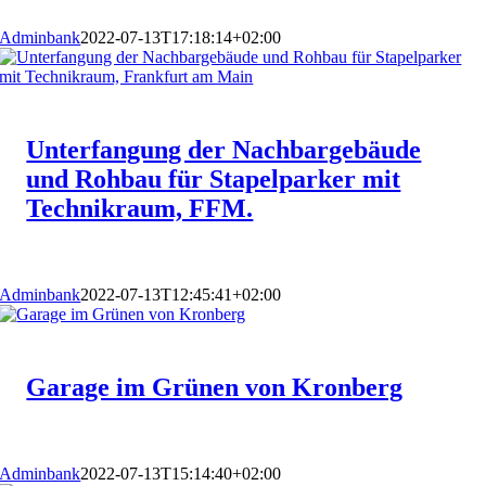
Adminbank
2022-07-13T17:18:14+02:00
Unterfangung der Nachbargebäude
und Rohbau für Stapelparker mit
Technikraum, FFM.
Adminbank
2022-07-13T12:45:41+02:00
Garage im Grünen von Kronberg
Adminbank
2022-07-13T15:14:40+02:00